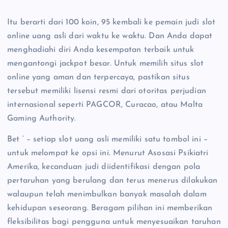
Itu berarti dari 100 koin, 95 kembali ke pemain judi slot
online uang asli dari waktu ke waktu. Dan Anda dapat
menghadiahi diri Anda kesempatan terbaik untuk
mengantongi jackpot besar. Untuk memilih situs slot
online yang aman dan terpercaya, pastikan situs
tersebut memiliki lisensi resmi dari otoritas perjudian
internasional seperti PAGCOR, Curacao, atau Malta
Gaming Authority.
Bet ‘ – setiap slot uang asli memiliki satu tombol ini –
untuk melompat ke opsi ini. Menurut Asosasi Psikiatri
Amerika, kecanduan judi diidentifikasi dengan pola
pertaruhan yang berulang dan terus menerus dilakukan
walaupun telah menimbulkan banyak masalah dalam
kehidupan seseorang. Beragam pilihan ini memberikan
fleksibilitas bagi pengguna untuk menyesuaikan taruhan