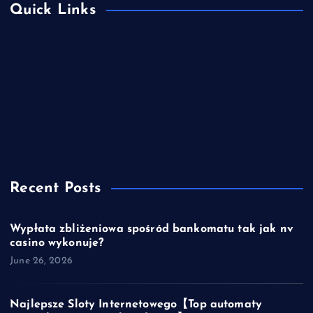
Quick Links
About Us
Contact Us
Disclaimer
Privacy Policy
Recent Posts
Wypłata zbliżeniowa spośród bankomatu tak jak nv
casino wykonuje?
June 26, 2026
Najlepsze Sloty Internetowego【Top automaty