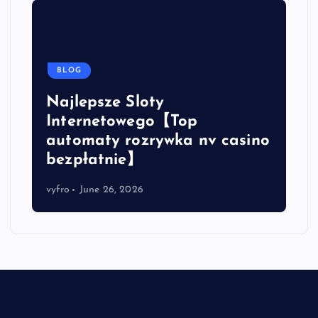
BLOG
Najlepsze Sloty
Internetowego【Top
automaty rozrywka nv casino
bezpłatnie】
vyfro
June 26, 2026