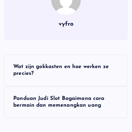
vyfro
P
Wat zijn gokkasten en hoe werken ze
o
precies?
s
Panduan Judi Slot Bagaimana cara
t
bermain dan memenangkan uang
n