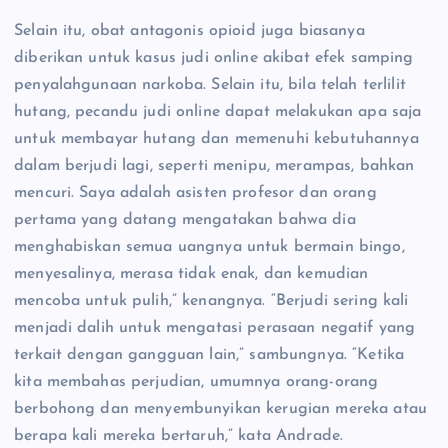
Selain itu, obat antagonis opioid juga biasanya
diberikan untuk kasus judi online akibat efek samping
penyalahgunaan narkoba. Selain itu, bila telah terlilit
hutang, pecandu judi online dapat melakukan apa saja
untuk membayar hutang dan memenuhi kebutuhannya
dalam berjudi lagi, seperti menipu, merampas, bahkan
mencuri. Saya adalah asisten profesor dan orang
pertama yang datang mengatakan bahwa dia
menghabiskan semua uangnya untuk bermain bingo,
menyesalinya, merasa tidak enak, dan kemudian
mencoba untuk pulih,” kenangnya. “Berjudi sering kali
menjadi dalih untuk mengatasi perasaan negatif yang
terkait dengan gangguan lain,” sambungnya. “Ketika
kita membahas perjudian, umumnya orang-orang
berbohong dan menyembunyikan kerugian mereka atau
berapa kali mereka bertaruh,” kata Andrade.