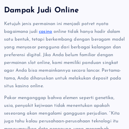
Dampak Judi Online
Ketujuh jenis permainan ini menjadi potret nyata
bagaimana judi
casino
online tidak hanya hadir dalam
satu bentuk, tetapi berkembang dengan beragam model
yang menyasar pengguna dari berbagai kalangan dan
preferensi digital. Jika Anda belum familiar dengan
permainan slot online, kami memiliki panduan singkat
agar Anda bisa memainkannya secara lancar. Pertama-
tama, Anda diharuskan untuk melakukan deposit pada
situs kasino online.
Pakar menganggap bahwa elemen seperti genetika,
usia, penyakit kejiwaan tidak menentukan apakah
seseorang akan mengalami gangguan perjudian. “Kita
juga tahu kalau perusahaan-perusahaan teknologi itu