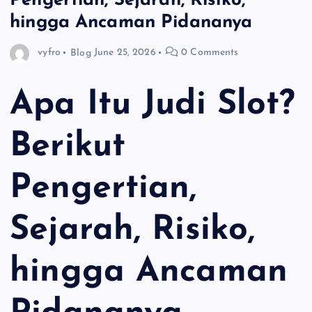
Pengertian, Sejarah, Risiko,
hingga Ancaman Pidananya
vyfro
Blog
June 25, 2026
0 Comments
Apa Itu Judi Slot?
Berikut
Pengertian,
Sejarah, Risiko,
hingga Ancaman