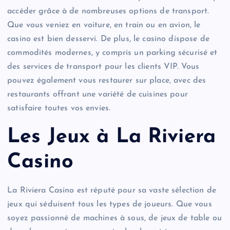
accéder grâce à de nombreuses options de transport.
Que vous veniez en voiture, en train ou en avion, le
casino est bien desservi. De plus, le casino dispose de
commodités modernes, y compris un parking sécurisé et
des services de transport pour les clients VIP. Vous
pouvez également vous restaurer sur place, avec des
restaurants offrant une variété de cuisines pour
satisfaire toutes vos envies.
Les Jeux à La Riviera
Casino
La Riviera Casino est réputé pour sa vaste sélection de
jeux qui séduisent tous les types de joueurs. Que vous
soyez passionné de machines à sous, de jeux de table ou