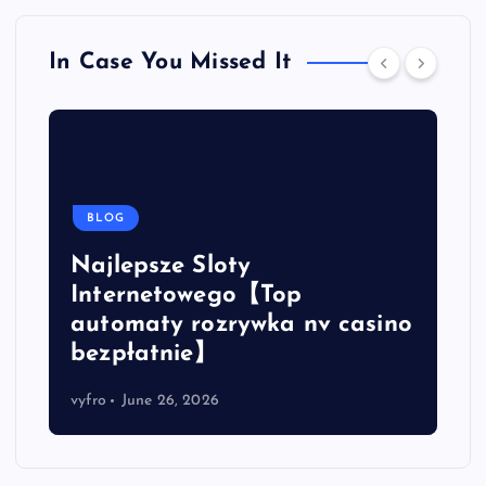
In Case You Missed It
BLOG
Najlepsze Sloty
Internetowego【Top
automaty rozrywka nv casino
bezpłatnie】
vyfro
June 26, 2026