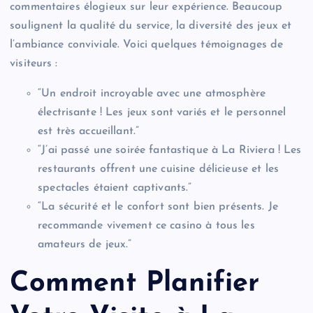
commentaires élogieux sur leur expérience. Beaucoup
soulignent la qualité du service, la diversité des jeux et
l’ambiance conviviale. Voici quelques témoignages de
visiteurs :
“Un endroit incroyable avec une atmosphère
électrisante ! Les jeux sont variés et le personnel
est très accueillant.”
“J’ai passé une soirée fantastique à La Riviera ! Les
restaurants offrent une cuisine délicieuse et les
spectacles étaient captivants.”
“La sécurité et le confort sont bien présents. Je
recommande vivement ce casino à tous les
amateurs de jeux.”
Comment Planifier