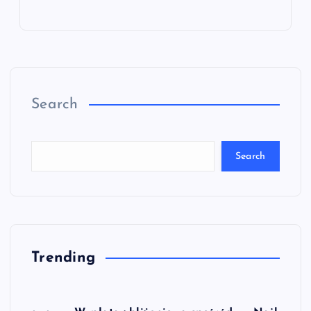
Search
Search
Trending