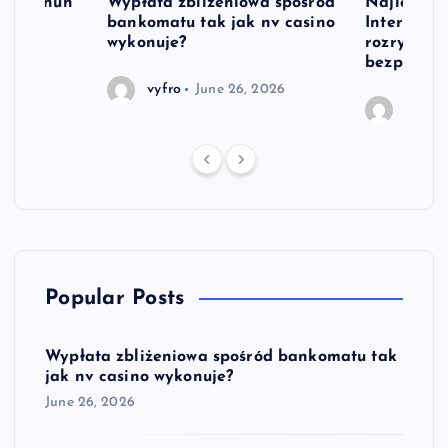
le Oyunun
Wypłata zbliżeniowa spośród
Najlepsze 
bankomatu tak jak nv casino
Interneto
wykonuje?
rozrywka 
bezpłatni
2026
vyfro
June 26, 2026
vyfro
Popular Posts
Wypłata zbliżeniowa spośród bankomatu tak
jak nv casino wykonuje?
June 26, 2026