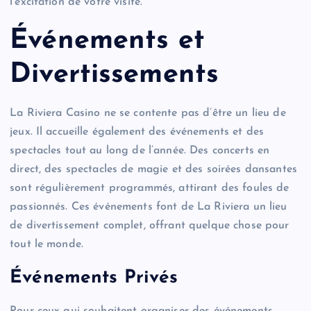
l’excitation de votre visite.
Événements et
Divertissements
La Riviera Casino ne se contente pas d’être un lieu de
jeux. Il accueille également des événements et des
spectacles tout au long de l’année. Des concerts en
direct, des spectacles de magie et des soirées dansantes
sont régulièrement programmés, attirant des foules de
passionnés. Ces événements font de La Riviera un lieu
de divertissement complet, offrant quelque chose pour
tout le monde.
Événements Privés
Pour ceux qui souhaitent organiser des événements