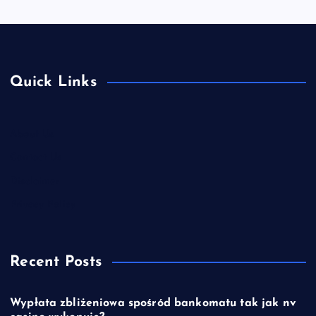
Quick Links
About Us
Contact Us
Disclaimer
Privacy Policy
Recent Posts
Wypłata zbliżeniowa spośród bankomatu tak jak nv