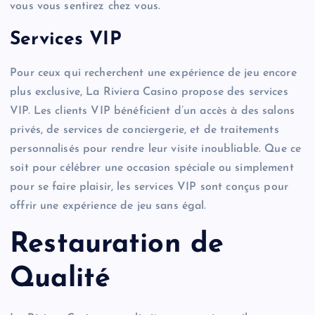
vous vous sentirez chez vous.
Services VIP
Pour ceux qui recherchent une expérience de jeu encore
plus exclusive, La Riviera Casino propose des services
VIP. Les clients VIP bénéficient d’un accès à des salons
privés, de services de conciergerie, et de traitements
personnalisés pour rendre leur visite inoubliable. Que ce
soit pour célébrer une occasion spéciale ou simplement
pour se faire plaisir, les services VIP sont conçus pour
offrir une expérience de jeu sans égal.
Restauration de
Qualité