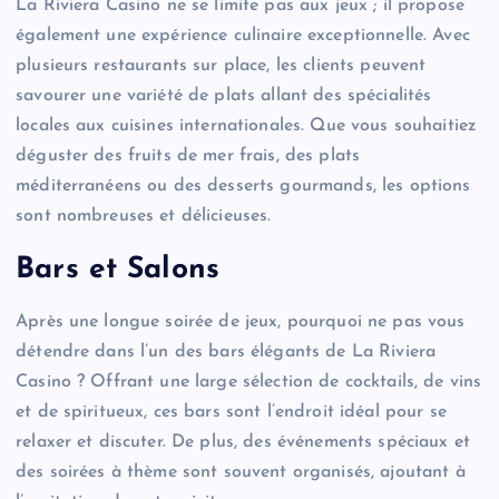
La Riviera Casino ne se limite pas aux jeux ; il propose
également une expérience culinaire exceptionnelle. Avec
plusieurs restaurants sur place, les clients peuvent
savourer une variété de plats allant des spécialités
locales aux cuisines internationales. Que vous souhaitiez
déguster des fruits de mer frais, des plats
méditerranéens ou des desserts gourmands, les options
sont nombreuses et délicieuses.
Bars et Salons
Après une longue soirée de jeux, pourquoi ne pas vous
détendre dans l’un des bars élégants de La Riviera
Casino ? Offrant une large sélection de cocktails, de vins
et de spiritueux, ces bars sont l’endroit idéal pour se
relaxer et discuter. De plus, des événements spéciaux et
des soirées à thème sont souvent organisés, ajoutant à