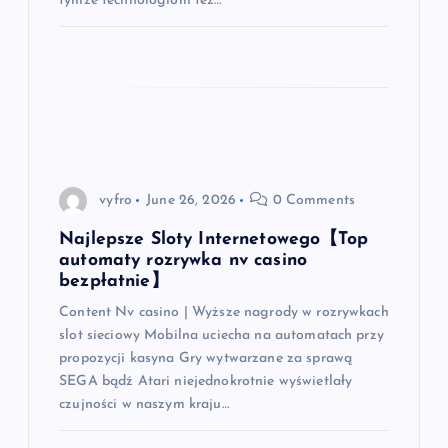
o
tymże technologiom też…
n
vyfro
June 26, 2026
0 Comments
Najlepsze Sloty Internetowego【Top
automaty rozrywka nv casino
bezpłatnie】
Content Nv casino | Wyższe nagrody w rozrywkach
slot sieciowy Mobilna uciecha na automatach przy
propozycji kasyna Gry wytwarzane za sprawą
SEGA bądź Atari niejednokrotnie wyświetlały
czujności w naszym kraju…