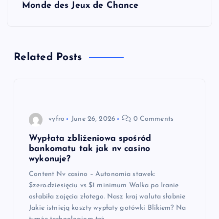
t
Monde des Jeux de Chance
n
a
Related Posts
v
i
g
vyfro
June 26, 2026
0 Comments
Wypłata zbliżeniowa spośród
a
bankomatu tak jak nv casino
wykonuje?
t
Content Nv casino – Autonomia stawek:
$zero.dziesięciu vs $1 minimum Walka po Iranie
i
osłabiła zajęcia złotego. Nasz kraj waluta słabnie
Jakie istnieją koszty wypłaty gotówki Blikiem? Na