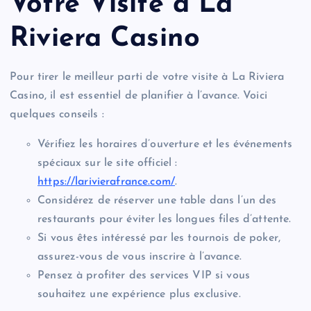
Votre Visite à La
Riviera Casino
Pour tirer le meilleur parti de votre visite à La Riviera
Casino, il est essentiel de planifier à l’avance. Voici
quelques conseils :
Vérifiez les horaires d’ouverture et les événements
spéciaux sur le site officiel :
https://larivierafrance.com/
.
Considérez de réserver une table dans l’un des
restaurants pour éviter les longues files d’attente.
Si vous êtes intéressé par les tournois de poker,
assurez-vous de vous inscrire à l’avance.
Pensez à profiter des services VIP si vous
souhaitez une expérience plus exclusive.