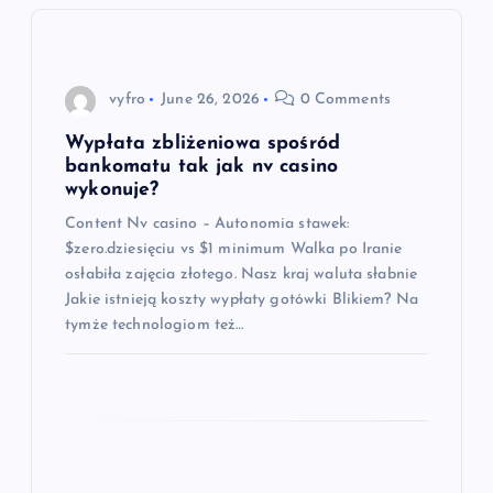
v
i
g
vyfro
June 26, 2026
0 Comments
Wypłata zbliżeniowa spośród
a
bankomatu tak jak nv casino
wykonuje?
t
Content Nv casino – Autonomia stawek:
$zero.dziesięciu vs $1 minimum Walka po Iranie
i
osłabiła zajęcia złotego. Nasz kraj waluta słabnie
Jakie istnieją koszty wypłaty gotówki Blikiem? Na
o
tymże technologiom też…
n