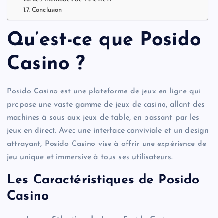
Conclusion
Qu’est-ce que Posido
Casino ?
Posido Casino est une plateforme de jeux en ligne qui
propose une vaste gamme de jeux de casino, allant des
machines à sous aux jeux de table, en passant par les
jeux en direct. Avec une interface conviviale et un design
attrayant, Posido Casino vise à offrir une expérience de
jeu unique et immersive à tous ses utilisateurs.
Les Caractéristiques de Posido
Casino