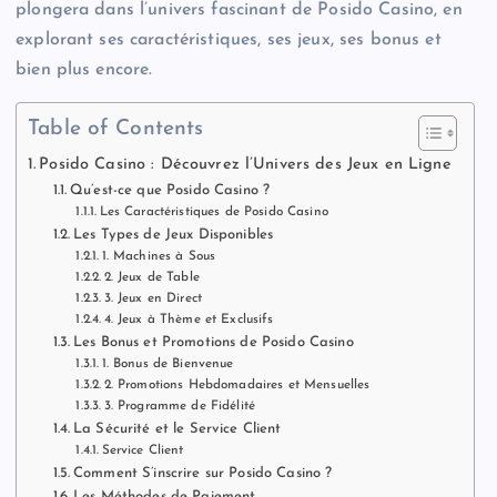
plongera dans l’univers fascinant de Posido Casino, en
explorant ses caractéristiques, ses jeux, ses bonus et
bien plus encore.
Table of Contents
Posido Casino : Découvrez l’Univers des Jeux en Ligne
Qu’est-ce que Posido Casino ?
Les Caractéristiques de Posido Casino
Les Types de Jeux Disponibles
1. Machines à Sous
2. Jeux de Table
3. Jeux en Direct
4. Jeux à Thème et Exclusifs
Les Bonus et Promotions de Posido Casino
1. Bonus de Bienvenue
2. Promotions Hebdomadaires et Mensuelles
3. Programme de Fidélité
La Sécurité et le Service Client
Service Client
Comment S’inscrire sur Posido Casino ?
Les Méthodes de Paiement