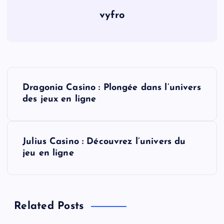
vyfro
P
Dragonia Casino : Plongée dans l’univers
o
des jeux en ligne
s
Julius Casino : Découvrez l’univers du
t
jeu en ligne
n
a
Related Posts