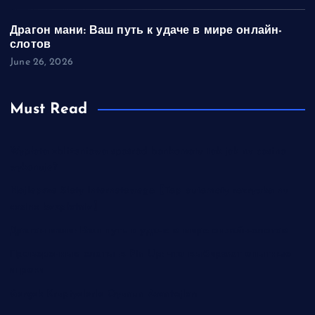
Драгон мани: Ваш путь к удаче в мире онлайн-
слотов
June 26, 2026
Must Read
Wypłata zbliżeniowa spośród bankomatu tak jak nv casino
wykonuje?
Najlepsze Sloty Internetowego【Top automaty rozrywka nv
casino bezpłatnie】
Драгон мани: Ваш путь к удаче в мире онлайн-слотов
Проверенные слоты в Pin Up: что выбирают опытные
игроки
Gerçek Krupiyelerle Oyunun Avantajları