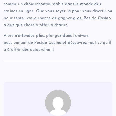
comme un choix incontournable dans le monde des
casinos en ligne. Que vous soyez là pour vous divertir ou
pour tenter votre chance de gagner gros, Posido Casino
a quelque chose à offrir à chacun.
Alors n’attendez plus, plongez dans l’univers
passionnant de Posido Casino et découvrez tout ce qu’il
a à offrir dès aujourd’hui !