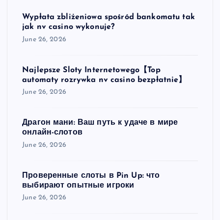
Wypłata zbliżeniowa spośród bankomatu tak
jak nv casino wykonuje?
June 26, 2026
Najlepsze Sloty Internetowego【Top
automaty rozrywka nv casino bezpłatnie】
June 26, 2026
Драгон мани: Ваш путь к удаче в мире
онлайн-слотов
June 26, 2026
Проверенные слоты в Pin Up: что
выбирают опытные игроки
June 26, 2026