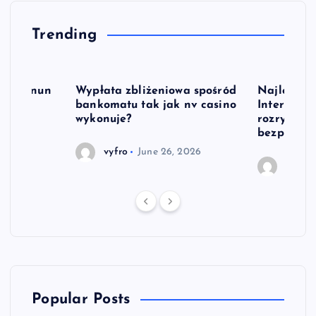
Trending
le Oyunun
Wypłata zbliżeniowa spośród
Najlepsze 
bankomatu tak jak nv casino
Interneto
wykonuje?
rozrywka 
bezpłatni
2026
vyfro
June 26, 2026
vyfro
Popular Posts