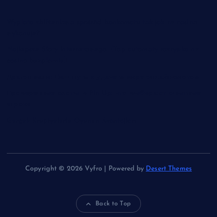
Wypłata zbliżeniowa spośród bankomatu tak jak nv casino
wykonuje?
Najlepsze Sloty Internetowego【Top automaty rozrywka nv
casino bezpłatnie】
Драгон мани: Ваш путь к удаче в мире онлайн-слотов
Проверенные слоты в Pin Up: что выбирают опытные
игроки
Gerçek Krupiyelerle Oyunun Avantajları
Copyright © 2026 Vyfro | Powered by
Desert Themes
Back to Top