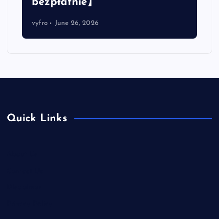
bezpłatnie】
vyfro
June 26, 2026
Quick Links
About Us
Contact Us
Disclaimer
Privacy Policy