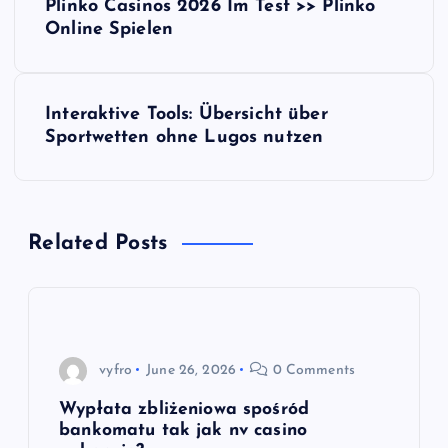
Plinko Casinos 2026 Im Test >> Plinko
o
Online Spielen
s
Interaktive Tools: Übersicht über
t
Sportwetten ohne Lugos nutzen
n
a
Related Posts
v
i
g
vyfro
June 26, 2026
0 Comments
Wypłata zbliżeniowa spośród
a
bankomatu tak jak nv casino