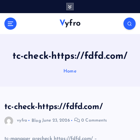
S
k
i
Vyfro
p
t
o
c
o
tc-check-https://fdfd.com/
n
t
Home
e
n
t
tc-check-https://fdfd.com/
vyfro
Blog
June 23, 2026
0 Comments
tc-manager precheck https://fdfd.com/ –